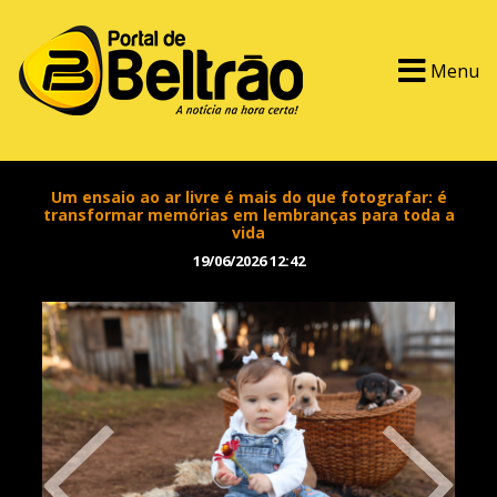
Menu
Um ensaio ao ar livre é mais do que fotografar: é
transformar memórias em lembranças para toda a
vida
19/06/2026 12:42