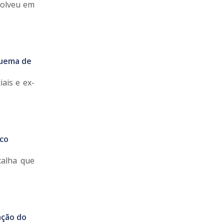
volveu em
squema de
iais e ex-
ico
talha que
ação do