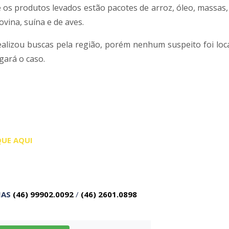
os produtos levados estão pacotes de arroz, óleo, massas, l
ovina, suína e de aves.
realizou buscas pela região, porém nenhum suspeito foi loca
igará o caso.
QUE AQUI
IAS
(46) 99902.0092
/
(46) 2601.0898