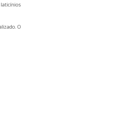
aticínios
lizado. O