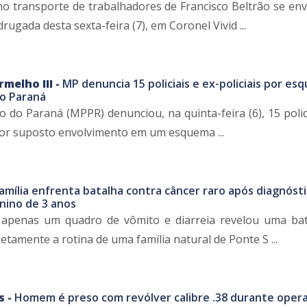
no transporte de trabalhadores de Francisco Beltrão se en
ugada desta sexta-feira (7), em Coronel Vivid ...
melho III -
MP denuncia 15 policiais e ex-policiais por e
no Paraná
o do Paraná (MPPR) denunciou, na quinta-feira (6), 15 polic
 por suposto envolvimento em um esquema ...
amília enfrenta batalha contra câncer raro após diagnóst
ino de 3 anos
 apenas um quadro de vômito e diarreia revelou uma ba
amente a rotina de uma família natural de Ponte S ...
s -
Homem é preso com revólver calibre .38 durante oper