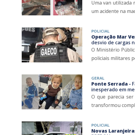
Uma van utilizada 
um acidente na madr
POLICIAL
Operação Mar Ver
desvio de cargas 
O Ministério Públic
policiais militares
GERAL
Ponte Serrada -
F
inesperado em men
O que parecia ser
transformou complet
POLICIAL
Novas Laranjeira