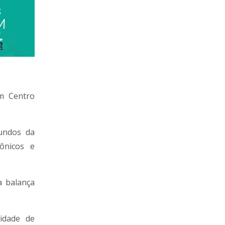
um Centro
undos da
rônicos e
a balança
idade de