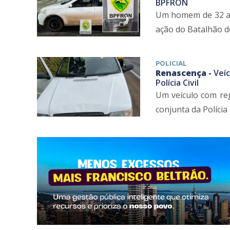
BPFRON
Um homem de 32 ano
ação do Batalhão de 
POLICIAL
Renascença -
Veí
Polícia Civil
Um veículo com reg
conjunta da Polícia M