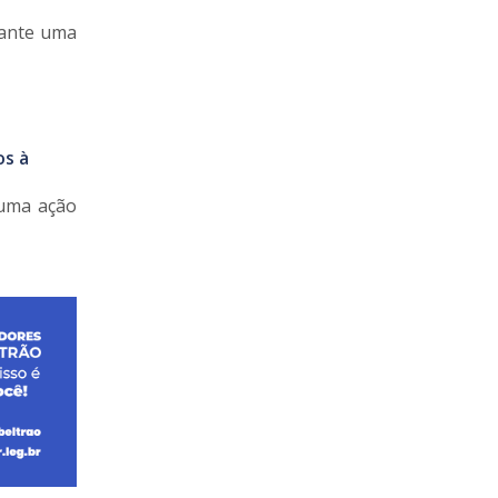
rante uma
os à
 uma ação