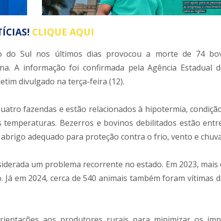
ÍCIAS!
CLIQUE AQUI
so do Sul nos últimos dias provocou a morte de 74 bo
na. A informação foi confirmada pela Agência Estadual 
etim divulgado na terça-feira (12).
atro fazendas e estão relacionados à hipotermia, condiçã
 temperaturas. Bezerros e bovinos debilitados estão entr
brigo adequado para proteção contra o frio, vento e chuva
siderada um problema recorrente no estado. Em 2023, mais d
. Já em 2024, cerca de 540 animais também foram vítimas d
 orientações aos produtores rurais para minimizar os im