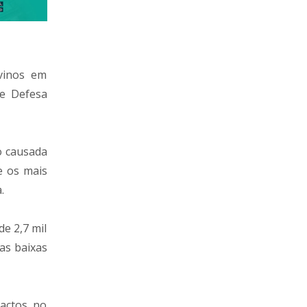
vinos em
de Defesa
o causada
e os mais
.
e 2,7 mil
as baixas
pactos no