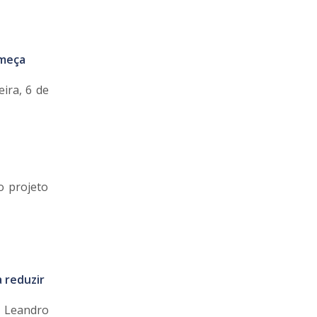
omeça
ira, 6 de
o projeto
 reduzir
, Leandro