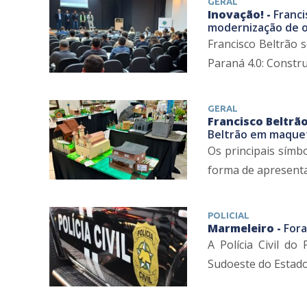
GERAL
Inovação! -
Franci
modernização de o
Francisco Beltrão 
Paraná 4.0: Construi
GERAL
Francisco Beltrão
Beltrão em maquet
Os principais símb
forma de apresentaç
POLICIAL
Marmeleiro -
Fora
A Polícia Civil do
Sudoeste do Estado