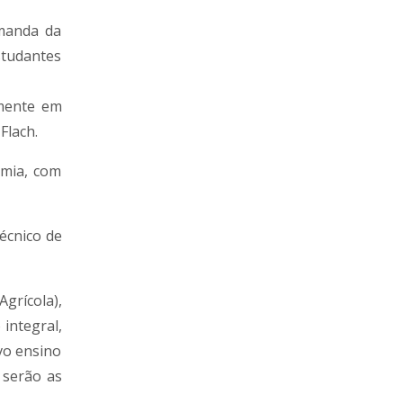
manda da
studantes
omente em
Flach.
omia, com
Técnico de
grícola),
integral,
vo ensino
 serão as