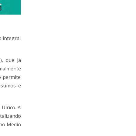
 integral
, que já
rmalmente
o permite
insumos e
 Ulrico. A
talizando
ino Médio