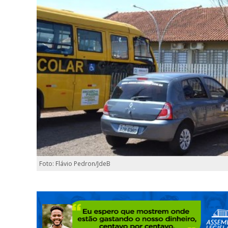
Foto: Flávio Pedron/JdeB