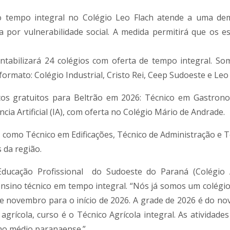
o tempo integral no Colégio Leo Flach atende a uma de
a por vulnerabilidade social. A medida permitirá que os e
ntabilizará 24 colégios com oferta de tempo integral. S
ormato: Colégio Industrial, Cristo Rei, Ceep Sudoeste e Leo 
os gratuitos para Beltrão em 2026: Técnico em Gastron
ncia Artificial (IA), com oferta no Colégio Mário de Andrade.
s, como Técnico em Edificações, Técnico de Administração e 
 da região.
ducação Profissional do Sudoeste do Paraná (Colégio A
ensino técnico em tempo integral. “Nós já somos um colégio 
 de novembro para o início de 2026. A grade de 2026 é do no
ícola, curso é o Técnico Agrícola integral. As atividades
no médio paranaense.”