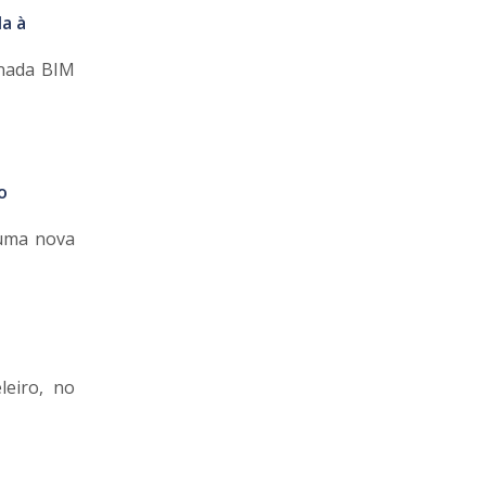
a à
rnada BIM
o
 uma nova
leiro, no