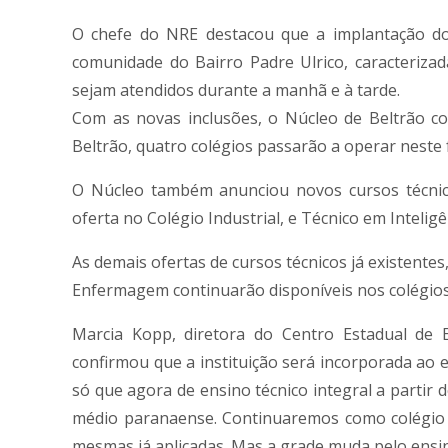
O chefe do NRE destacou que a implantação d
comunidade do Bairro Padre Ulrico, caracterizad
sejam atendidos durante a manhã e à tarde.
Com as novas inclusões, o Núcleo de Beltrão co
Beltrão, quatro colégios passarão a operar neste f
O Núcleo também anunciou novos cursos técnic
oferta no Colégio Industrial, e Técnico em Inteligê
As demais ofertas de cursos técnicos já existente
Enfermagem continuarão disponíveis nos colégios
Marcia Kopp, diretora do Centro Estadual de E
confirmou que a instituição será incorporada ao 
só que agora de ensino técnico integral a partir
médio paranaense. Continuaremos como colégio agr
mesmas já aplicadas. Mas a grade muda pelo ensi