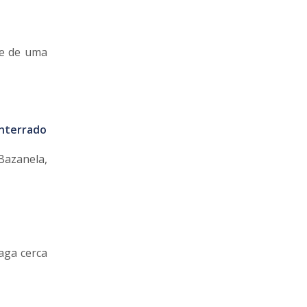
ãe de uma
enterrado
Bazanela,
aga cerca