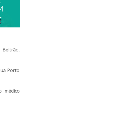
 Beltrão,
Rua Porto
o médico