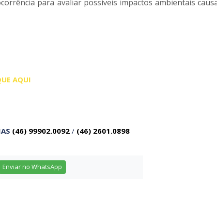
rrência para avaliar possíveis impactos ambientais caus
QUE AQUI
IAS
(46) 99902.0092
/
(46) 2601.0898
Enviar no WhatsApp