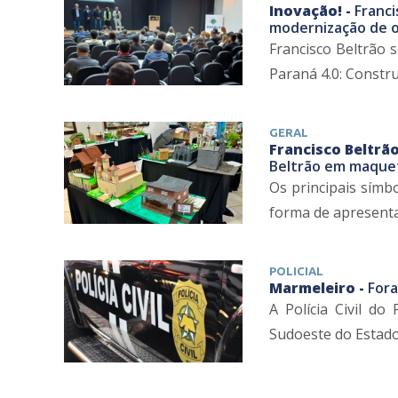
Inovação! -
Franci
modernização de o
Francisco Beltrão 
Paraná 4.0: Construi
GERAL
Francisco Beltrão
Beltrão em maquet
Os principais símb
forma de apresentaç
POLICIAL
Marmeleiro -
Fora
A Polícia Civil do
Sudoeste do Estado