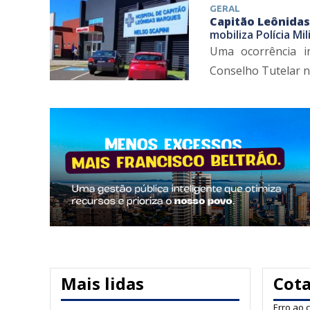
GERAL
Capitão Leônida
mobiliza Polícia Mi
Uma ocorrência in
Conselho Tutelar na
Mais lidas
Cot
Erro ao 