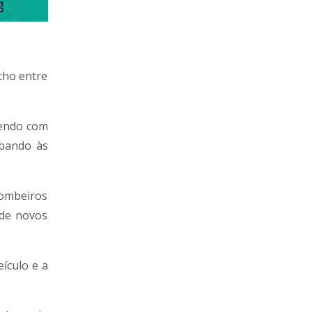
cho entre
zendo com
mbando às
Bombeiros
 de novos
eículo e a