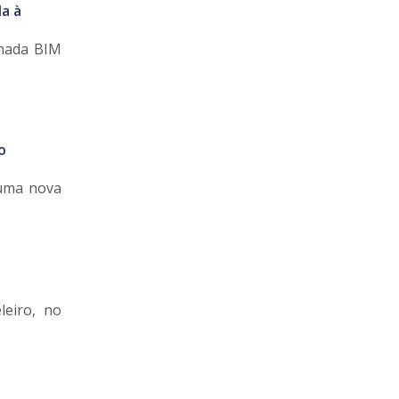
a à
rnada BIM
o
 uma nova
leiro, no