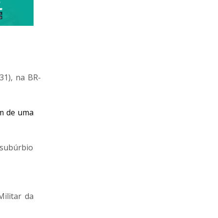
31), na BR-
em de uma
subúrbio
ilitar da