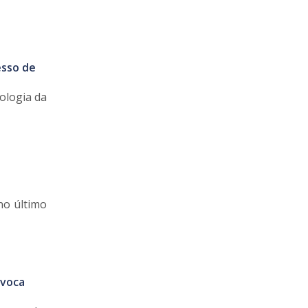
esso de
ologia da
no último
nvoca