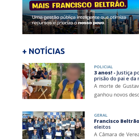
+ NOTÍCIAS
POLICIAL
3 anos! -
Justiça p
prisão do pai e da
A morte de Gustav
ganhou novos desdob
GERAL
Francisco Beltrão
eleitos
A Câmara de Veread