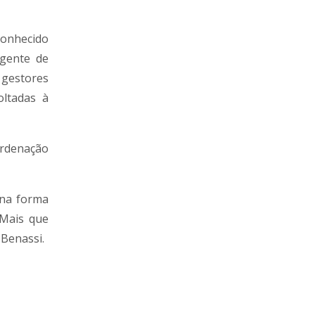
conhecido
Agente de
 gestores
oltadas à
ordenação
 na forma
 Mais que
Benassi.