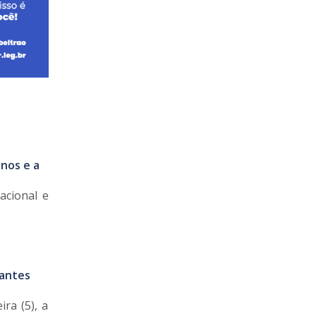
anos e a
acional e
antes
ra (5), a