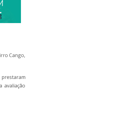
irro Cango,
 prestaram
a avaliação