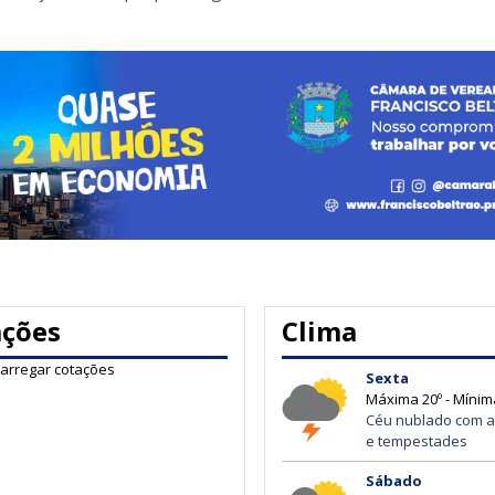
ações
Clima
carregar cotações
Sexta
Máxima 20º - Mínim
Céu nublado com a
e tempestades
Sábado