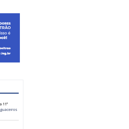
a 11º
guaceiros