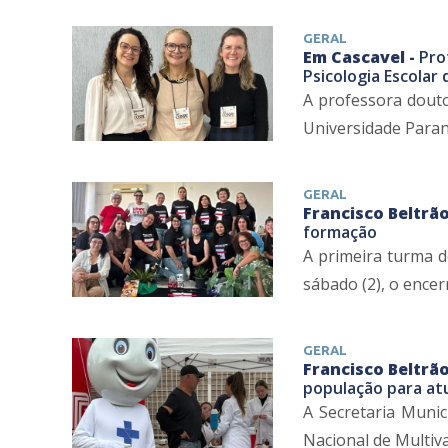
GERAL
Em Cascavel -
Pro
Psicologia Escolar 
A professora douto
Universidade Parana
GERAL
Francisco Beltrão
formação
A primeira turma d
sábado (2), o ence
GERAL
Francisco Beltrão
população para at
A Secretaria Muni
Nacional de Multiva