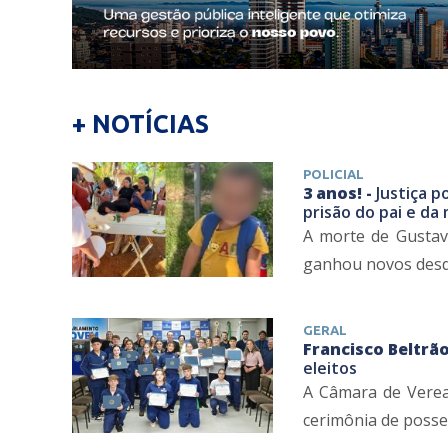
+ NOTÍCIAS
POLICIAL
3 anos! -
Justiça p
prisão do pai e da
A morte de Gustav
ganhou novos desdob
GERAL
Francisco Beltrão
eleitos
A Câmara de Veread
cerimônia de posse 