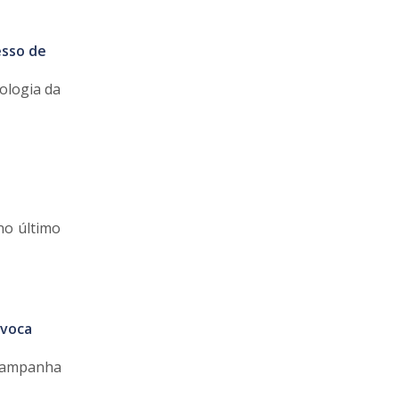
esso de
ologia da
no último
nvoca
 Campanha