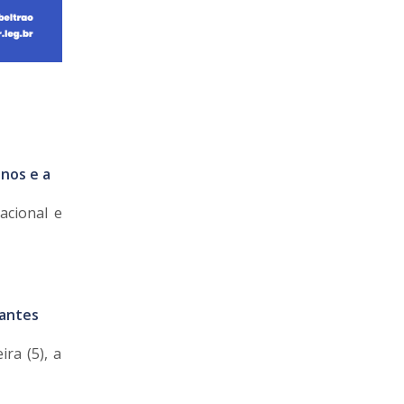
anos e a
acional e
antes
ra (5), a