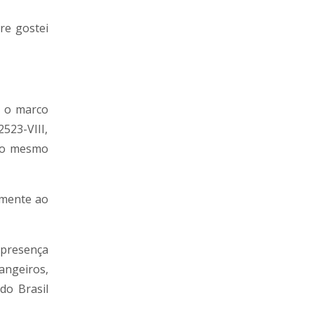
re gostei
, o marco
523-VIII,
 do mesmo
tamente ao
a presença
angeiros,
do Brasil