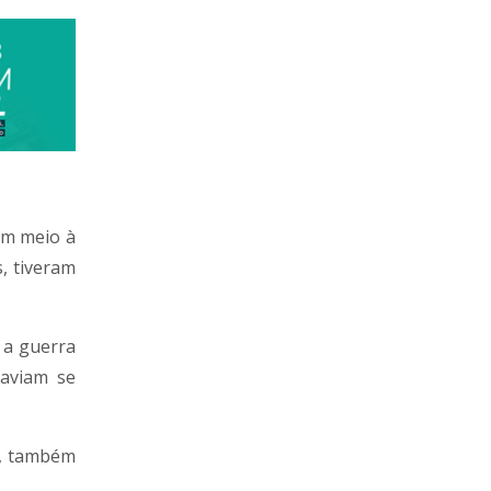
em meio à
, tiveram
 a guerra
haviam se
e, também