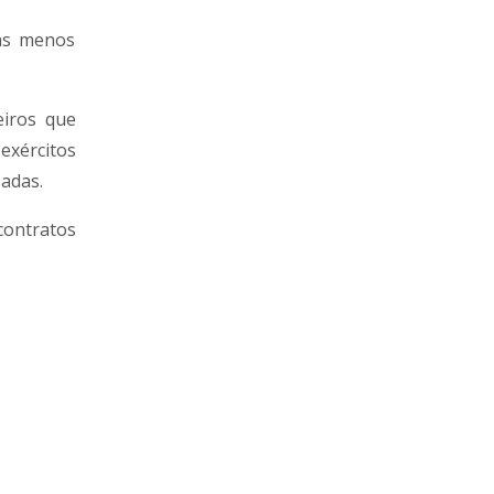
fas menos
eiros que
xércitos
sadas.
contratos