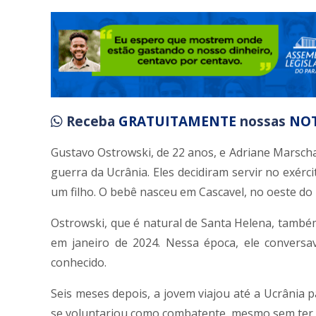
Receba
GRATUITAMENTE
nossas
NOT
Gustavo Ostrowski, de 22 anos, e Adriane Marscha
guerra da Ucrânia. Eles decidiram servir no exér
um filho. O bebê nasceu em Cascavel, no oeste do
Ostrowski, que é natural de Santa Helena, também
em janeiro de 2024. Nessa época, ele conversa
conhecido.
Seis meses depois, a jovem viajou até a Ucrânia 
se voluntariou como combatente, mesmo sem ter ex