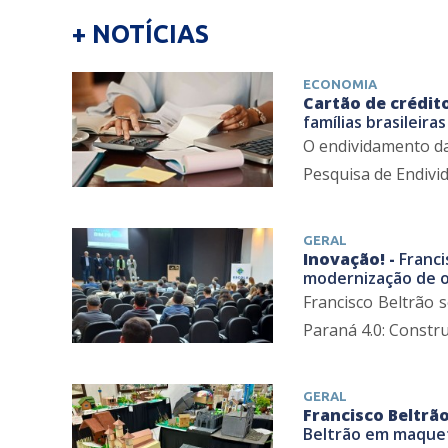
+ NOTÍCIAS
ECONOMIA
Cartão de crédit
famílias brasileir
O endividamento da
Pesquisa de Endivid
GERAL
Inovação! -
Franci
modernização de o
Francisco Beltrão 
Paraná 4.0: Construi
GERAL
Francisco Beltrão
Beltrão em maquet