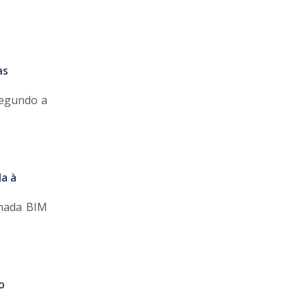
as
Segundo a
a à
rnada BIM
o