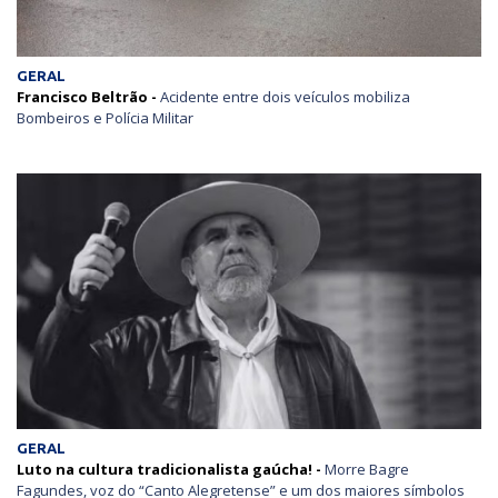
GERAL
Francisco Beltrão -
Acidente entre dois veículos mobiliza
Bombeiros e Polícia Militar
GERAL
Luto na cultura tradicionalista gaúcha! -
Morre Bagre
Fagundes, voz do “Canto Alegretense” e um dos maiores símbolos