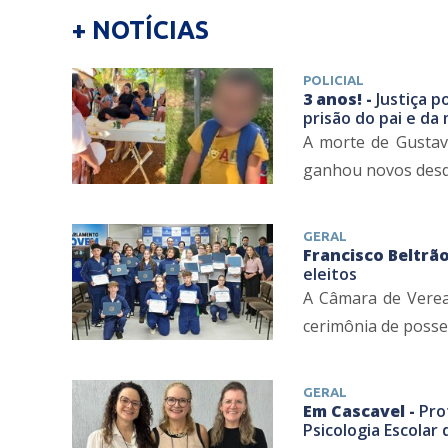
+ NOTÍCIAS
POLICIAL
3 anos! -
Justiça p
prisão do pai e da
A morte de Gustav
ganhou novos desdob
GERAL
Francisco Beltrão
eleitos
A Câmara de Veread
cerimônia de posse 
GERAL
Em Cascavel -
Pro
Psicologia Escolar 