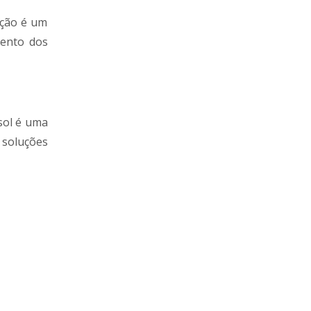
ação é um
mento dos
sol é uma
 soluções