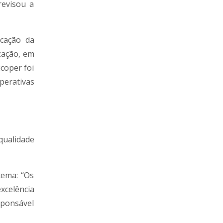
revisou a
icação da
ização, em
icoper foi
perativas
 qualidade
tema: “Os
xcelência
sponsável