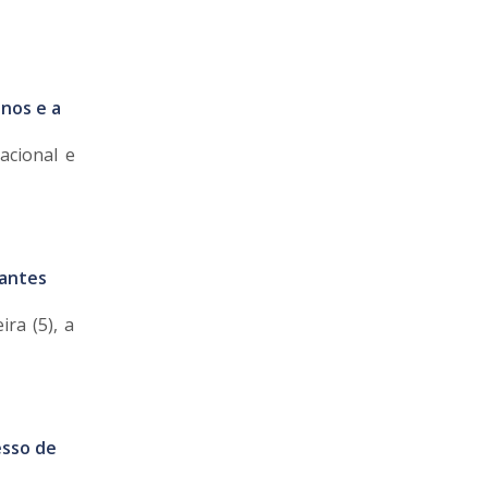
anos e a
acional e
antes
ra (5), a
esso de