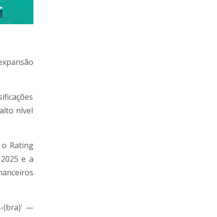
 expansão
ificações
lto nível
 o Rating
 2025 e a
nanceiros
-(bra)' —