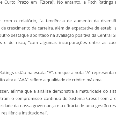
e Curto Prazo em 'F2(bra)'. No entanto, a Fitch Ratings 
o com o relatório, “a tendência de aumento da diversif
 de crescimento da carteira, além da expectativa de estabil
 Outro destaque apontado na avaliação positiva da Central S
s e de risco, “com algumas incorporações entre as coo
h Ratings estão na escala “A”, em que a nota “A” representa
uito alta e “AAA” reflete a qualidade de crédito máxima.
esser, afirma que a análise demonstra a maturidade do sis
nstram o compromisso contínuo do Sistema Cresol com a e
turidade da nossa governança e a eficácia de uma gestão re
resiliência institucional”.