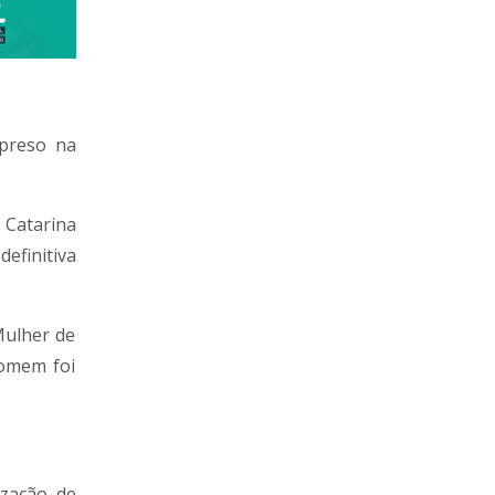
preso na
a Catarina
efinitiva
Mulher de
homem foi
ização de