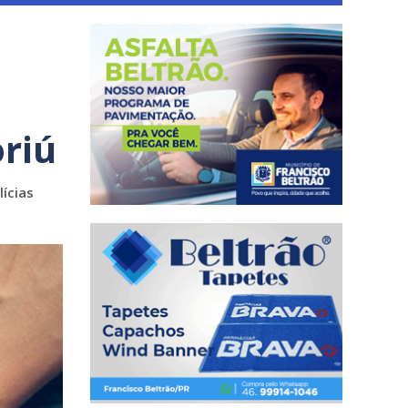
m
riú
ícias