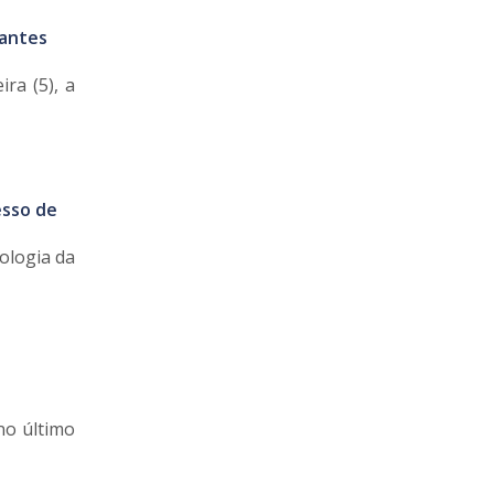
antes
ra (5), a
esso de
ologia da
no último