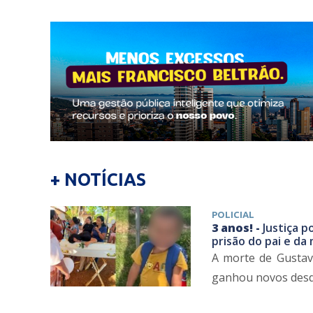
+ NOTÍCIAS
POLICIAL
3 anos! -
Justiça p
prisão do pai e da
A morte de Gustav
ganhou novos desdob