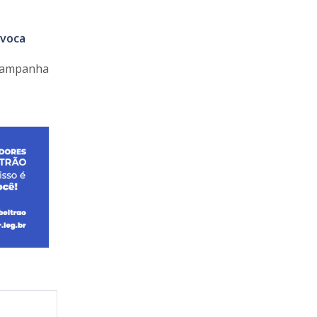
nvoca
 Campanha