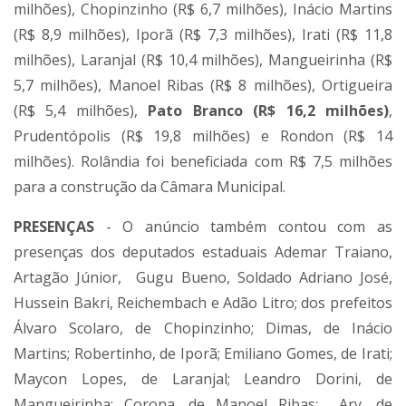
milhões), Chopinzinho (R$ 6,7 milhões), Inácio Martins
(R$ 8,9 milhões), Iporã (R$ 7,3 milhões), Irati (R$ 11,8
milhões), Laranjal (R$ 10,4 milhões), Mangueirinha (R$
5,7 milhões), Manoel Ribas (R$ 8 milhões), Ortigueira
(R$ 5,4 milhões),
Pato Branco (R$ 16,2 milhões)
,
Prudentópolis (R$ 19,8 milhões) e Rondon (R$ 14
milhões). Rolândia foi beneficiada com R$ 7,5 milhões
para a construção da Câmara Municipal.
PRESENÇAS
- O anúncio também contou com as
presenças dos deputados estaduais Ademar Traiano,
Artagão Júnior, Gugu Bueno, Soldado Adriano José,
Hussein Bakri, Reichembach e Adão Litro; dos prefeitos
Álvaro Scolaro, de Chopinzinho; Dimas, de Inácio
Martins; Robertinho, de Iporã; Emiliano Gomes, de Irati;
Maycon Lopes, de Laranjal; Leandro Dorini, de
Mangueirinha; Corona, de Manoel Ribas; Ary, de