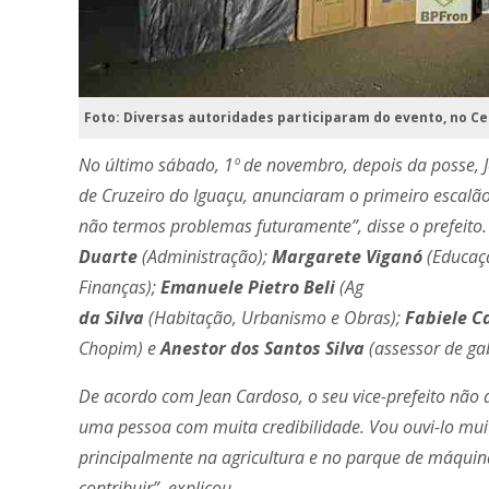
Foto: Diversas autoridades participaram do evento, no Ce
No último sábado, 1º de novembro, depois da posse, Je
de Cruzeiro do Iguaçu, anunciaram o primeiro escalão
não termos problemas futuramente”, disse o prefeito.
Duarte
(Administração);
Margarete Viganó
(Educaçã
Finanças);
Emanuele Pietro Beli
(Ag í
da Silva
(Habitação, Urbanismo e Obras);
Fabiele C
Chopim) e
Anestor dos Santos Silva
(assessor de gab
De acordo com Jean Cardoso, o seu vice-prefeito não
uma pessoa com muita credibilidade. Vou ouvi-lo muit
principalmente na agricultura e no parque de máquina
contribuir”, explicou.