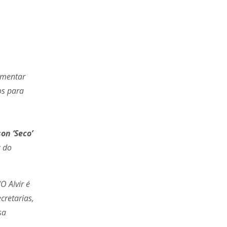
lementar
os para
son ‘Seco’
z do
O Alvir é
cretarias,
sa