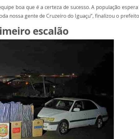
quipe boa que é a certeza de sucesso. A população espera
oda nossa gente de Cruzeiro do Iguaçu”, finalizou o prefeito
imeiro escalão