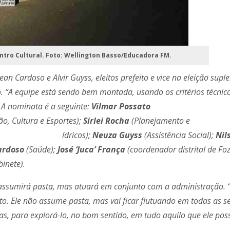
ntro Cultural. Foto: Wellington Basso/Educadora FM.
an Cardoso e Alvir Guyss, eleitos prefeito e vice na eleição sup
. “A equipe está sendo bem montada, usando os critérios técnic
 A nominata é a seguinte:
Vilmar Possato
o, Cultura e Esportes);
Sirlei Rocha
(Planejamento e
dricos);
Neuza Guyss
(Assistência Social);
Nil
ardoso
(Saúde);
José ‘Juca’ França
(coordenador distrital de Fo
inete).
 assumirá pasta, mas atuará em conjunto com a administração. “
o. Ele não assume pasta, mas vai ficar flutuando em todas as se
s, para explorá-lo, no bom sentido, em tudo aquilo que ele pos