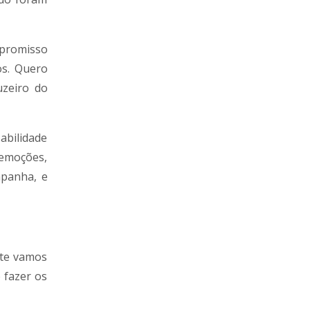
mpromisso
os. Quero
uzeiro do
abilidade
 emoções,
mpanha, e
nte vamos
 fazer os