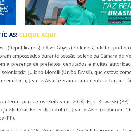
ÍCIAS!
CLIQUE AQUI
 (Republicanos) e Alvir Guyss (Podemos), eleitos prefeito 
 foram empossados durante sessão solene da Câmara de V
om a presença de prefeitos, deputados e muitas autoridade
olenidade, Juliano Morelli (União Brasil), que estava como
Na sequência, Jean e Alvir fizeram o juramento e foram ofi
conteceu porque os eleitos em 2024, Reni Kowalski (PP)
ça Eleitoral. Em 5 de outubro, Jean e Alvir receberam 1.
a (PP).
ela Juíza da 115ª Zona Eleitoral, Micheli Franzoni e sáb