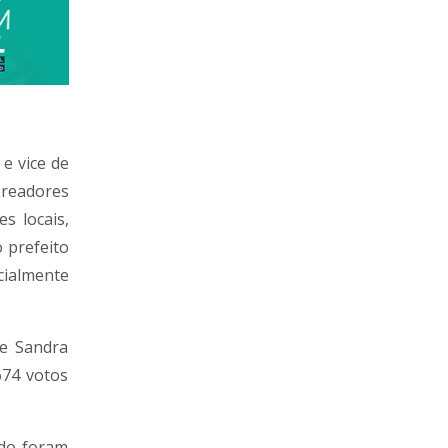
e vice de
ereadores
s locais,
 prefeito
cialmente
 e Sandra
674 votos
ado foram