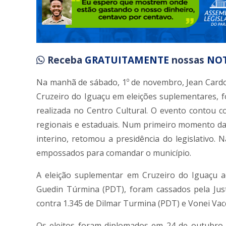
Receba
GRATUITAMENTE
nossas
NOT
Na manhã de sábado, 1º de novembro, Jean Cardoso
Cruzeiro do Iguaçu em eleições suplementares,
realizada no Centro Cultural. O evento contou c
regionais e estaduais. Num primeiro momento da s
interino, retomou a presidência do legislativo. 
empossados para comandar o município.
A eleição suplementar em Cruzeiro do Iguaçu a
Guedin Túrmina (PDT), foram cassados pela Justi
contra 1.345 de Dilmar Turmina (PDT) e Vonei Vacc
Os eleitos foram diplomados em 24 de outubro p