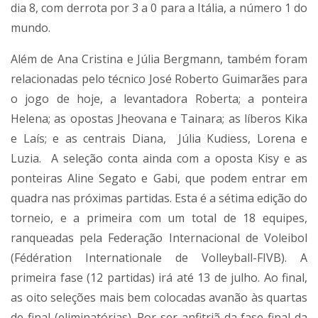
dia 8, com derrota por 3 a 0 para a Itália, a número 1 do
mundo.
Além de Ana Cristina e Júlia Bergmann, também foram
relacionadas pelo técnico José Roberto Guimarães para
o jogo de hoje, a levantadora Roberta; a ponteira
Helena; as opostas Jheovana e Tainara; as líberos Kika
e Laís; e as centrais Diana, Júlia Kudiess, Lorena e
Luzia. A seleção conta ainda com a oposta Kisy e as
ponteiras Aline Segato e Gabi, que podem entrar em
quadra nas próximas partidas. Esta é a sétima edição do
torneio, e a primeira com um total de 18 equipes,
ranqueadas pela Federação Internacional de Voleibol
(Fédération Internationale de Volleyball-FIVB). A
primeira fase (12 partidas) irá até 13 de julho. Ao final,
as oito seleções mais bem colocadas avanão às quartas
de final (eliminatórias). Por ser anfitriã da fase final da