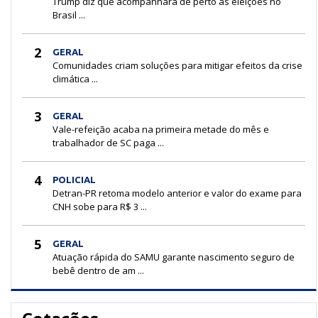
Trump diz que acompanhará de perto as eleições no
Brasil ...
2
GERAL
Comunidades criam soluções para mitigar efeitos da crise
climática ...
3
GERAL
Vale-refeição acaba na primeira metade do mês e
trabalhador de SC paga ...
4
POLICIAL
Detran-PR retoma modelo anterior e valor do exame para
CNH sobe para R$ 3 ...
5
GERAL
Atuação rápida do SAMU garante nascimento seguro de
bebê dentro de am ...